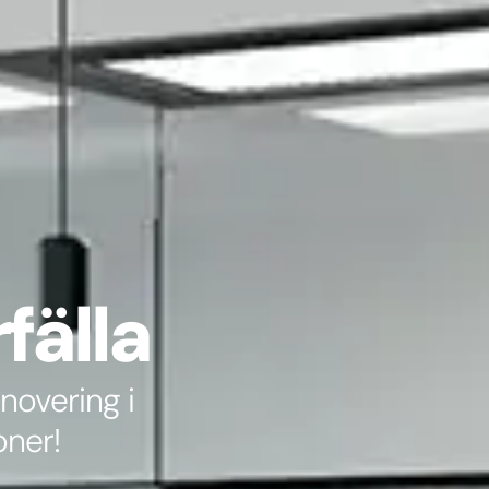
fälla
enovering i
oner!