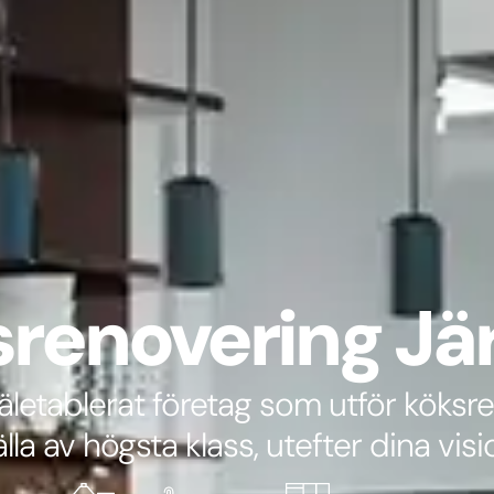
renovering Jär
väletablerat företag som utför köksr
älla av högsta klass, utefter dina visi