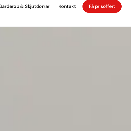
Garderob & Skjutdörrar
Kontakt
Få prisoffert