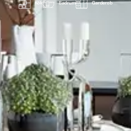
Kök
Badrum
Garderob