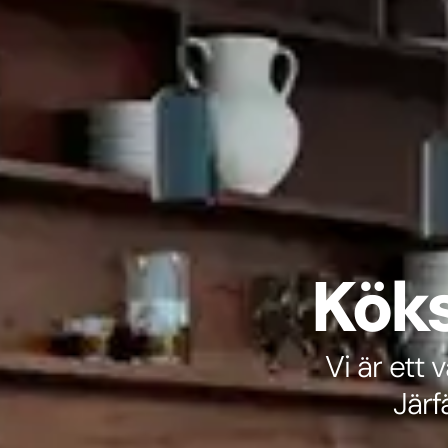
Köks
Vi är ett 
Järf