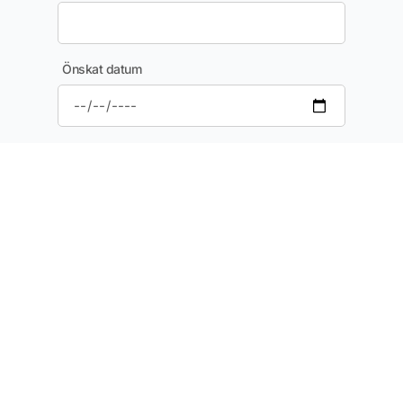
Önskat datum
Adress för arbetet
Postnummer
Ort