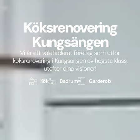
Köksrenovering
Kungsängen
Vi är ett väletablerat företag som utför
köksrenovering i Kungsängen av högsta klass,
utefter dina visioner!
Kök
Badrum
Garderob